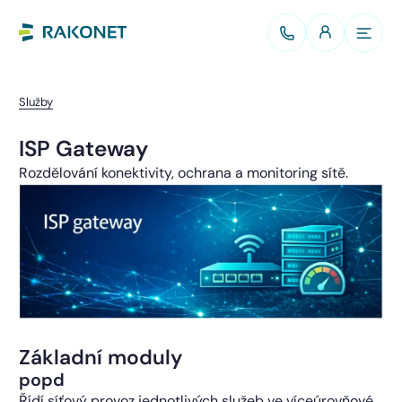
Služby
ISP Gateway
Rozdělování konektivity, ochrana a monitoring sítě.
Základní moduly
popd
Řídí síťový provoz jednotlivých služeb ve víceúrovňové