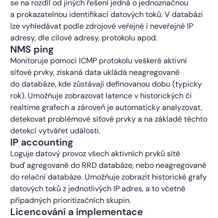
se na rozdíl od jiných řešení jedná o jednoznačnou
a prokazatelnou identifikaci datových toků. V databázi
lze vyhledávat podle zdrojové veřejné i neveřejné IP
adresy, dle cílové adresy, protokolu apod.
NMS ping
Monitoruje pomocí ICMP protokolu veškeré aktivní
síťové prvky, získaná data ukládá neagregovaně
do databáze, kde zůstávají definovanou dobu (typicky
rok). Umožňuje zobrazovat latence v historických či
realtime grafech a zároveň je automaticky analyzovat,
detekovat problémové síťové prvky a na základě těchto
detekcí vytvářet události.
IP accounting
Loguje datový provoz všech aktivních prvků sítě
buď agregovaně do RRD databáze, nebo neagregovaně
do relační databáze. Umožňuje zobrazit historické grafy
datových toků z jednotlivých IP adres, a to včetně
případných prioritizačních skupin.
Licencování a implementace