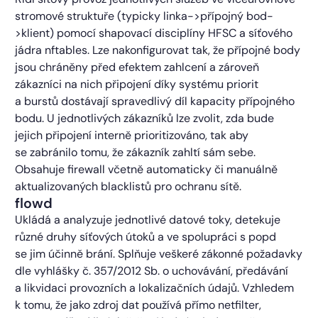
stromové struktuře (typicky linka->přípojný bod-
>klient) pomocí shapovací disciplíny HFSC a síťového
jádra nftables. Lze nakonfigurovat tak, že přípojné body
jsou chráněny před efektem zahlcení a zároveň
zákazníci na nich připojení díky systému priorit
a burstů dostávají spravedlivý díl kapacity přípojného
bodu. U jednotlivých zákazníků lze zvolit, zda bude
jejich připojení interně prioritizováno, tak aby
se zabránilo tomu, že zákazník zahltí sám sebe.
Obsahuje firewall včetně automaticky či manuálně
aktualizovaných blacklistů pro ochranu sítě.
flowd
Ukládá a analyzuje jednotlivé datové toky, detekuje
různé druhy síťových útoků a ve spolupráci s popd
se jim účinně brání. Splňuje veškeré zákonné požadavky
dle vyhlášky č. 357/2012 Sb. o uchovávání, předávání
a likvidaci provozních a lokalizačních údajů. Vzhledem
k tomu, že jako zdroj dat používá přímo netfilter,