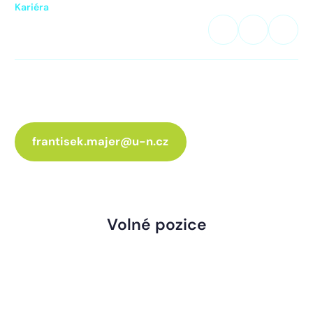
Kariéra
Skvělé členy posádky ve svých
řadách uvítáme kdykoliv!
Rozšiřujeme náš tým o nové IT techniky. Vaší náplní
práce bude instalace nových přípojek u klientů a jejich
servis.
Chcete se stát součástí našeho týmu?
frantisek.majer@u-n.cz
Volné pozice