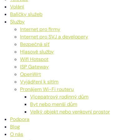
Volání
Balíčky služeb
Služby
Internet pro firmy
Internet pro SVJ a developery
Bezpečná síť
Hlasové služby
Wifi Hotspot
ISP Gateway
OpenWrt
Vyjádření k sítím
Pronájem Wi-Fi routeru
Vícepatrový rodinný dům
Byt nebo menší dům
Velký objekt nebo venkovní prostor
Podpora
Blog
O nás