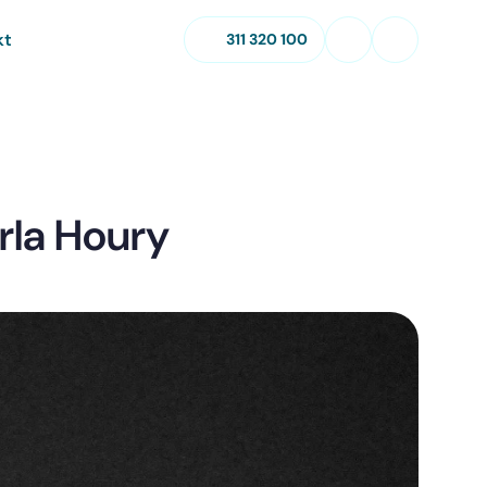
kt
311 320 100
rla Houry