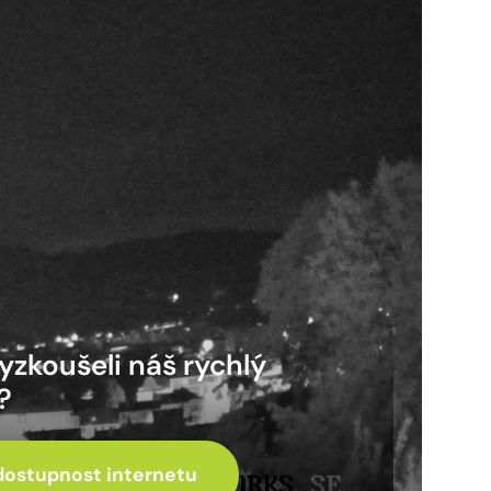
vyzkoušeli náš rychlý
?
dostupnost internetu