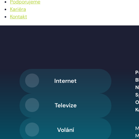
Podporujeme
Kariéra
Kontakt
P
B
Internet
N
S
O
Televize
K
M
Volání
M