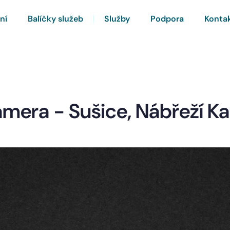
ní
Balíčky služeb
Služby
Podpora
Konta
amera - Sušice, Nábřeží Ka