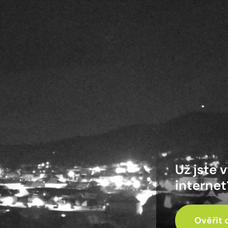
Už jste 
internet
Ověřit 