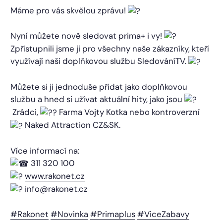
Máme pro vás skvělou zprávu!
Nyní můžete nově sledovat prima+ i vy!
Zpřístupnili jsme ji pro všechny naše zákazníky, kteří
využívají naši doplňkovou službu SledováníTV.
Můžete si ji jednoduše přidat jako doplňkovou
službu a hned si užívat aktuální hity, jako jsou
Zrádci,
Farma Vojty Kotka nebo kontroverzní
Naked Attraction CZ&SK.
Více informací na:
311 320 100
www.rakonet.cz
info@rakonet.cz
#Rakonet
#Novinka
#Primaplus
#ViceZabavy