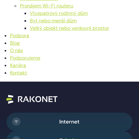
Pronájem Wi-Fi routeru
Vícepatrový rodinný dům
Byt nebo menší dům
Velký objekt nebo venkovní prostor
Podpora
Blog
O nás
Podporujeme
Kariéra
Kontakt
Internet