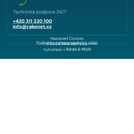
Technická podpora 24/7
+420 311 320 100
info@rakonet.cz
Nastavení Cookies
Podmínky ochrany osobních údajů
© 2024, RAKONET s.r.o.
Vytvořeno v
Beneš & Michl