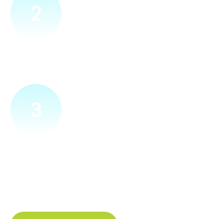
2
Přijedeme za vámi
Náš technik přijede na vámi zvolené místo. Po prohlídce
vám sdělí veškeré informace ohledně připojení.
3
Zapojíme a zprovozníme
Pokud si plácneme, přípojku zapojíme buďto hned
a nebo si domluvíme jiný termín. Náš internet
tak budete mít do několika dnů od objednání.