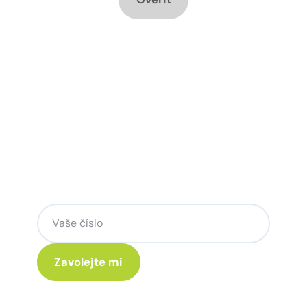
Chcete změnu a potřebujete
poradit jak na to?
Zanechte nám svoje telefoní číslo a my
se Vám rádi ozveme.
Kliknutím na „Zavolejte mi“ souhlasíte s tím, že budete