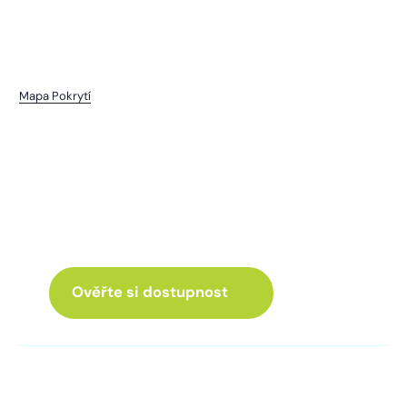
Mapa Pokrytí
Zastávka
I pro vás máme internet
a Chytrou TV
ve skvělé nabídce
Ověřte si dostupnost