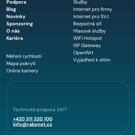
Podpora
Služby
Blog
Internet pro firmy
Novinky
Internet pro SVJ
Sponzoring
Bezpečná síť
O nás
Hlasové služby
Kariéra
WiFi Hotspot
ISP Gateway
OpenWrt
Měření rychlosti
Vyjádření k sítím
Mapa pokrytí
Online kamery
Technická podpora 24/7
+420 311 320 100
info@rakonet.cz