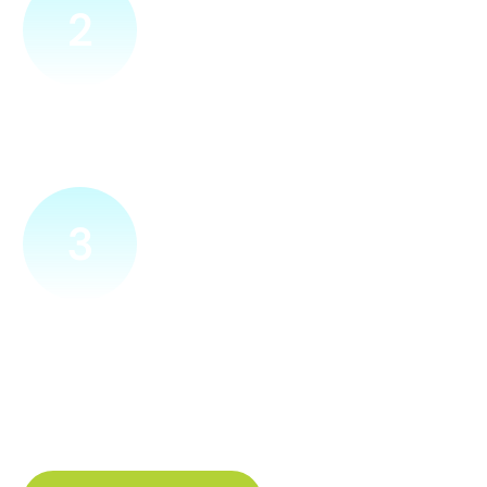
2
Přijedeme za vámi
Náš technik přijede na vámi zvolené místo. Po prohlídce
vám sdělí veškeré informace ohledně připojení.
3
Zapojíme a zprovozníme
Pokud si plácneme, přípojku zapojíme buďto hned
a nebo si domluvíme jiný termín. Náš internet
tak budete mít do několika dnů od objednání.