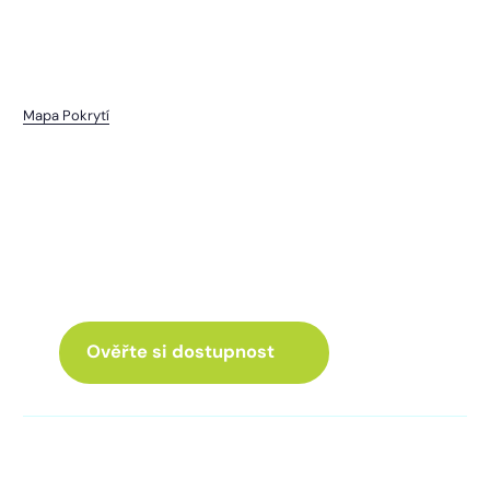
Mapa Pokrytí
Vrhaveč
I pro vás máme internet
a Chytrou TV
ve skvělé nabídce
Ověřte si dostupnost