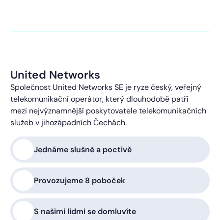
kontaktováni s obchodní nabídkou.
Více o ochraně
soukromí
United Networks
Společnost United Networks SE je ryze český, veřejný
telekomunikační operátor, který dlouhodobě patří
mezi nejvýznamnější poskytovatele telekomunikačních
služeb v jihozápadních Čechách.
Jednáme slušně a poctivě
Provozujeme 8 poboček
S našimi lidmi se domluvíte