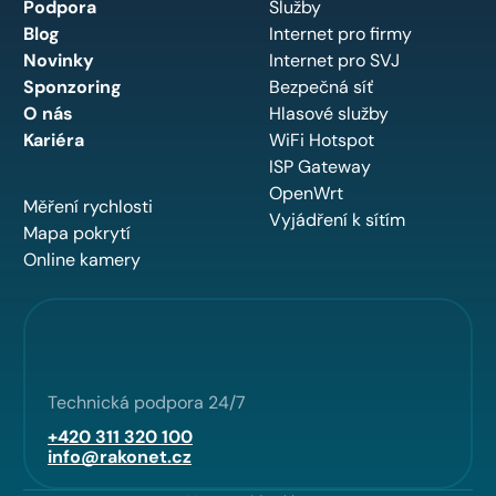
Podpora
Služby
Blog
Internet pro firmy
Novinky
Internet pro SVJ
Sponzoring
Bezpečná síť
O nás
Hlasové služby
Kariéra
WiFi Hotspot
ISP Gateway
OpenWrt
Měření rychlosti
Vyjádření k sítím
Mapa pokrytí
Online kamery
Technická podpora 24/7
+420 311 320 100
info@rakonet.cz