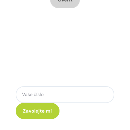
Chcete změnu a potřebujete
poradit jak na to?
Zanechte nám svoje telefoní číslo a my
se Vám rádi ozveme.
Kliknutím na „Zavolejte mi“ souhlasíte s tím, že budete