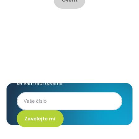
Chcete změnu a potřebujete
poradit jak na to?
Zanechte nám svoje telefoní číslo a my
se Vám rádi ozveme.
Kliknutím na „Zavolejte mi“ souhlasíte s tím, že budete