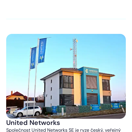
kontaktováni s obchodní nabídkou.
Více o ochraně
soukromí
United Networks
Společnost United Networks SE je ryze český, veřejný