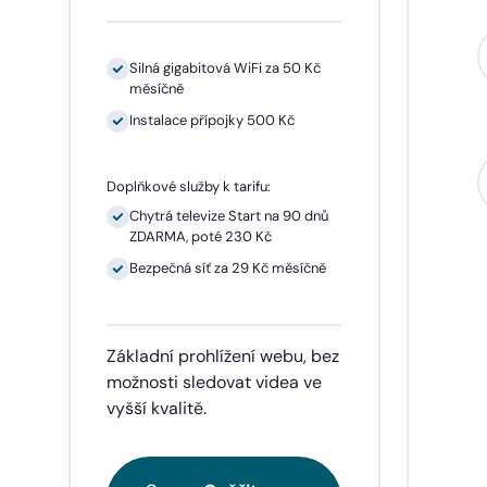
Silná gigabitová WiFi za 50 Kč
měsíčně
Instalace přípojky 500 Kč
Sil
mě
Doplňkové služby k tarifu:
In
Chytrá televize Start na 90 dnů
ZDARMA, poté 230 Kč
1 
př
Bezpečná síť za 29 Kč měsíčně
Doplňk
Základní prohlížení webu, bez
Chy
ZD
možnosti sledovat videa ve
vyšší kvalitě.
Be