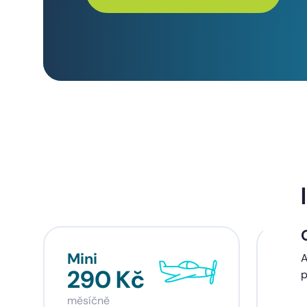
Mini
Sta
A
290 Kč
39
p
měsíčně
měsí