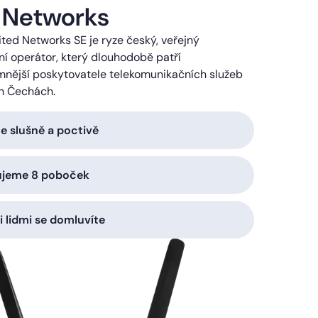
 Networks
ted Networks SE je ryze český, veřejný
í operátor, který dlouhodobě patří
mnější poskytovatele telekomunikačních služeb
h Čechách.
 slušně a poctivě
ujeme 8 poboček
i lidmi se domluvíte