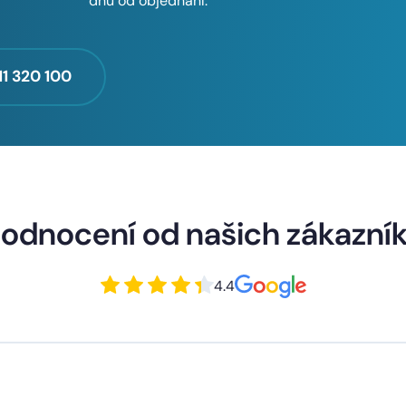
dnů od objednání.
11 320 100
odnocení od našich zákazní
4.4