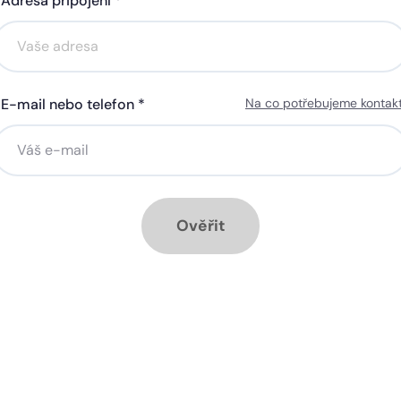
Adresa připojení *
Akce na 6 měsíců
Akce na 6 měsíců
zdarma
zdarma
E-mail nebo telefon *
Na co potřebujeme kontak
ná gigabitová WiFi za 50 Kč
Silná gigabitová WiFi za 5
síčně
měsíčně
stalace přípojky ZDARMA
Instalace přípojky ZDARM
měsíc ZDARMA při ročním
1 měsíc ZDARMA při roční
edplatném
předplatném
Ověřit
ové služby k tarifu:
Doplňkové služby k tarifu:
trá televize Start na 90 dnů
Chytrá televize Start na 9
ARMA, poté 140 Kč
ZDARMA, poté 100 Kč
zpečná síť za 29 Kč měsíčně
Bezpečná síť za 29 Kč mě