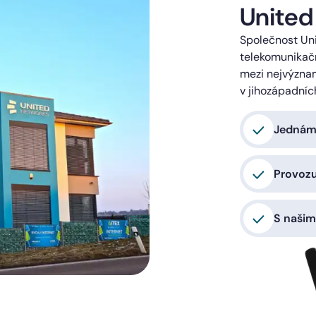
United
Společnost Uni
telekomunikačn
mezi nejvýzna
v jihozápadníc
Jednáme
Provoz
S našim