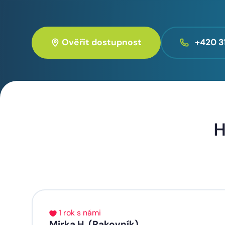
Ověřit dostupnost
+420 3
H
1 rok s námi
Mirka H. (Rakovník)