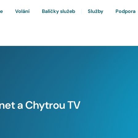
ze
Volání
Balíčky služeb
Služby
Podpora
rnet a Chytrou TV