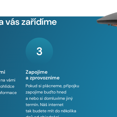
a vás zařídíme
3
ámi
Zapojíme
a zprovozníme
 na vámi
Pokud si plácneme, přípojku
rohlídce
zapojíme buďto hned
informace
a nebo si domluvíme jiný
termín. Náš internet
tak budete mít do několika