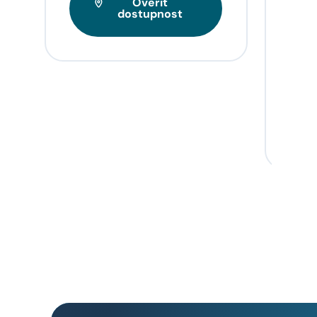
Ověřit
Tarif
dostupnost
videa
napří
domo