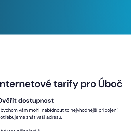
Naše internetové tarify
Internetové tarify pro Úboč
Ověřit dostupnost
ndard
Comfort
bychom vám mohli nabídnout to nejvhodnější připojení,
0 Kč
450 Kč
otřebujeme znát vaší adresu.
čně
měsíčně