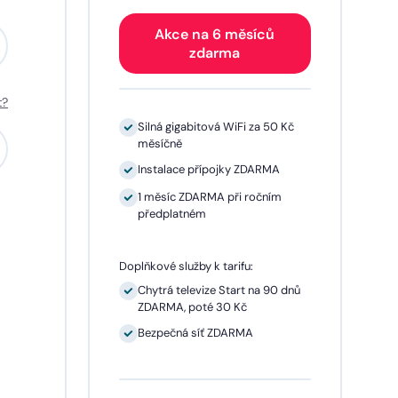
Akce na 6 měsíců
zdarma
t?
0 Kč
Silná gigabitová WiFi za 50 Kč
měsíčně
A
Instalace přípojky ZDARMA
m
1 měsíc ZDARMA při ročním
předplatném
Doplňkové služby k tarifu:
0 dnů
Chytrá televize Start na 90 dnů
ZDARMA, poté 30 Kč
síčně
Bezpečná síť ZDARMA