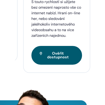
dinu,
S touto rychlostí si užijete
lužby
bez omezení naprosto vše co
ích
internet nabízí. Hraní on-line
eí a
her, nebo sledování
jakéhokoliv internetového
videoobsahu a to na více
zařízeních najednou.
Ověřit
dostupnost