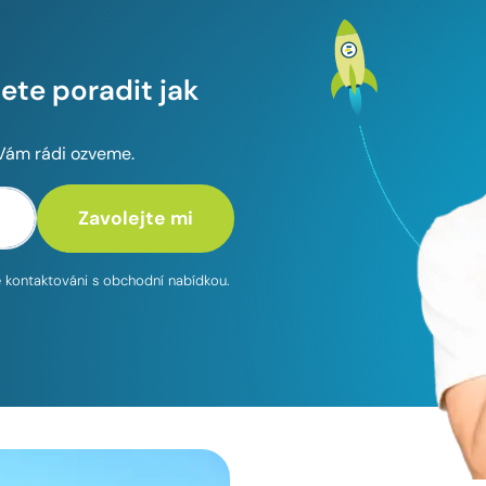
te poradit jak
 Vám rádi ozveme.
te kontaktováni s obchodní nabídkou.