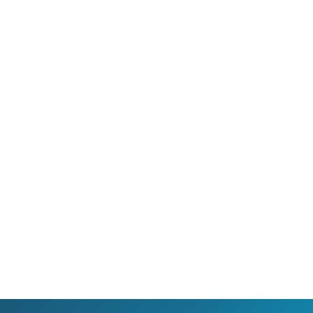
 umožňuje sledování HD
Ideální tarif pro celou ro
 a dobře vám poslouží
užijete si streamovací s
klad i při práci z
na všech vašich zařízen
va.
současně, včetně 4K vid
filmů.
Ověřit
dostupnost
Ověřit
dostupnost