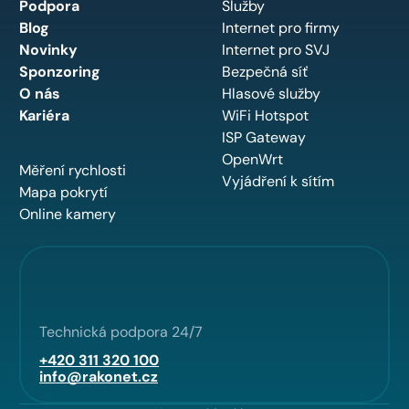
Podpora
Služby
Blog
Internet pro firmy
Novinky
Internet pro SVJ
Sponzoring
Bezpečná síť
O nás
Hlasové služby
Kariéra
WiFi Hotspot
ISP Gateway
OpenWrt
Měření rychlosti
Vyjádření k sítím
Mapa pokrytí
Online kamery
Technická podpora 24/7
+420 311 320 100
info@rakonet.cz