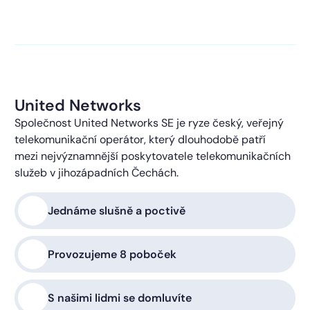
kontaktováni s obchodní nabídkou.
Více o ochraně
soukromí
United Networks
Společnost United Networks SE je ryze český, veřejný
telekomunikační operátor, který dlouhodobě patří
mezi nejvýznamnější poskytovatele telekomunikačních
služeb v jihozápadních Čechách.
Jednáme slušně a poctivě
Provozujeme 8 poboček
S našimi lidmi se domluvíte