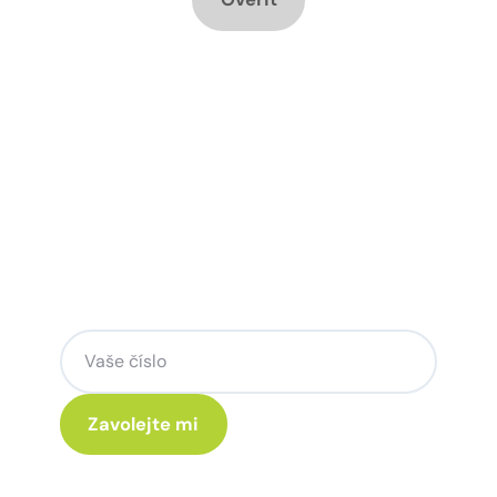
Chcete změnu a potřebujete
poradit jak na to?
Zanechte nám svoje telefoní číslo a my
se Vám rádi ozveme.
Kliknutím na „Zavolejte mi“ souhlasíte s tím, že budete