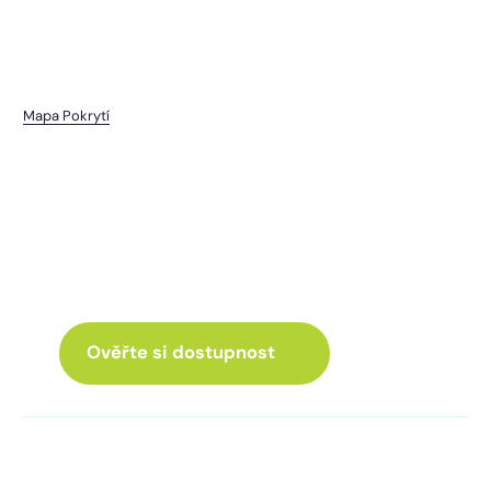
Mapa Pokrytí
Štěchovice
I pro vás máme internet
a Chytrou TV
ve skvělé nabídce
Ověřte si dostupnost