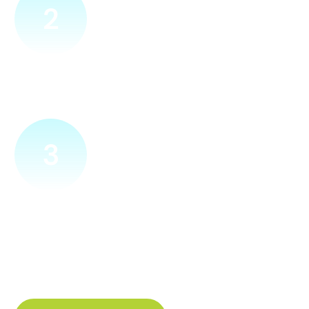
2
Přijedeme za vámi
Náš technik přijede na vámi zvolené místo. Po prohlídce
vám sdělí veškeré informace ohledně připojení.
3
Zapojíme a zprovozníme
Pokud si plácneme, přípojku zapojíme buďto hned
a nebo si domluvíme jiný termín. Náš internet
tak budete mít do několika dnů od objednání.