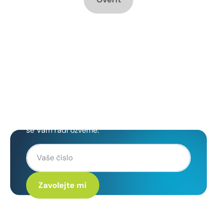
Chcete změnu a potřebujete
poradit jak na to?
Zanechte nám svoje telefoní číslo a my
se Vám rádi ozveme.
Kliknutím na „Zavolejte mi“ souhlasíte s tím, že budete