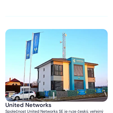
kontaktováni s obchodní nabídkou.
Více o ochraně
soukromí
United Networks
Společnost United Networks SE je ryze český, veřejný