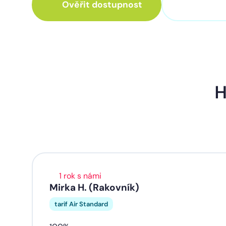
Ověřit dostupnost
+420 3
H
1 rok s námi
Mirka H. (Rakovník)
tarif Air Standard