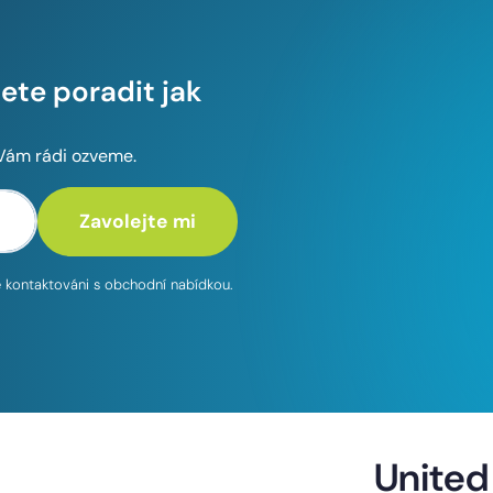
te poradit jak
 Vám rádi ozveme.
te kontaktováni s obchodní nabídkou.
United