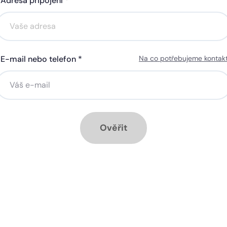
Adresa připojení *
Akce na 6 měsíců
Akce na 6 měsíců
zdarma
zdarma
E-mail nebo telefon *
Na co potřebujeme kontak
ná gigabitová WiFi za 50 Kč
Silná gigabitová WiFi za 50
síčně
měsíčně
stalace přípojky ZDARMA
Instalace přípojky ZDARM
ěsíc ZDARMA při ročním
1 měsíc ZDARMA při roční
dplatném
předplatném
Ověřit
ové služby k tarifu:
Doplňkové služby k tarifu:
rá televize Start na 90 dnů
Chytrá televize Start na 90
RMA, poté 140 Kč
ZDARMA, poté 100 Kč
zpečná síť za 29 Kč měsíčně
Bezpečná síť za 29 Kč mě