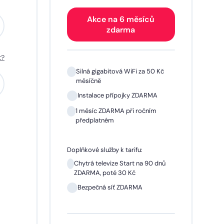
Akce na 6 měsíců
zdarma
t?
 Kč
Silná gigabitová WiFi za 50 Kč
měsíčně
A
Instalace přípojky ZDARMA
m
1 měsíc ZDARMA při ročním
předplatném
Doplňkové služby k tarifu:
 dnů
Chytrá televize Start na 90 dnů
ZDARMA, poté 30 Kč
síčně
Bezpečná síť ZDARMA