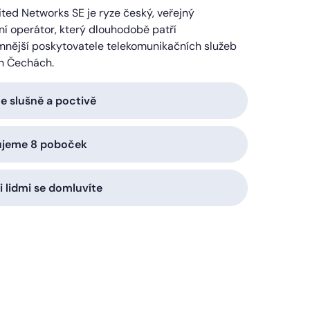
ted Networks SE je ryze český, veřejný
í operátor, který dlouhodobě patří
mnější poskytovatele telekomunikačních služeb
h Čechách.
 slušně a poctivě
ujeme 8 poboček
i lidmi se domluvíte