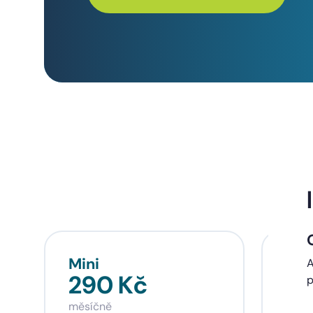
Mini
Sta
A
290 Kč
39
p
měsíčně
měsí