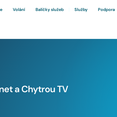
ze
Volání
Balíčky služeb
Služby
Podpora
rnet a Chytrou TV