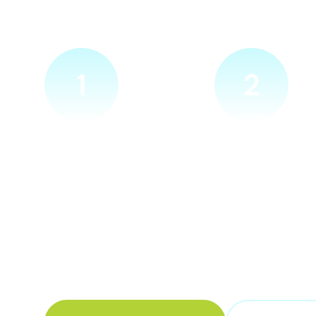
Nic nepotřebujete, vše z
1
2
Ověříme a objednáme
Přijedeme za v
Objednejte si naprosto
Náš technik přijede
nezávazně prohlídku místa
zvolené místo. Po p
nové přípojky. Sdělte nám
vám sdělí veškeré 
adresu a vyhovující termín
ohledně připojení.
návštěvy našeho technika.