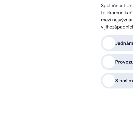
Společnost Uni
telekomunikačn
mezi nejvýzna
v jihozápadníc
Jednáme
Provoz
S našim