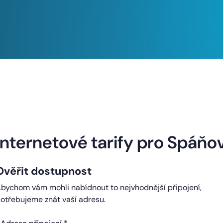
Naše internetové tarify
Internetové tarify pro Spáňo
Ověřit dostupnost
ndard
Comfort
bychom vám mohli nabídnout to nejvhodnější připojení,
0 Kč
450 Kč
otřebujeme znát vaší adresu.
čně
měsíčně