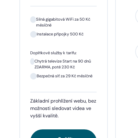
Silná gigabitová WiFi za 50 Kč
měsíčně
Instalace přípojky 500 Kč
Sil
mě
Doplňkové služby k tarifu:
In
Chytrá televize Start na 90 dnů
ZDARMA, poté 230 Kč
1 m
pře
Bezpečná síť za 29 Kč měsíčně
Doplňk
Základní prohlížení webu, bez
Chyt
ZDA
možnosti sledovat videa ve
vyšší kvalitě.
Be