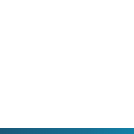
 umožňuje sledování HD
Ideální tarif pro celou ro
 a dobře vám poslouží
užijete si streamovací s
klad i při práci z
na všech vašich zařízen
va.
současně, včetně 4K vid
filmů.
Ověřit
dostupnost
Ověřit
dostupnost