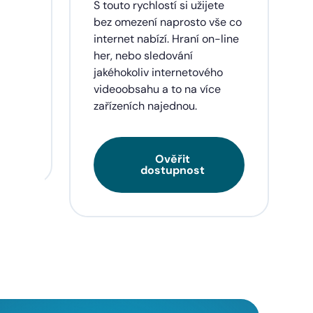
dinu,
S touto rychlostí si užijete
lužby
bez omezení naprosto vše co
ích
internet nabízí. Hraní on-line
eí a
her, nebo sledování
jakéhokoliv internetového
videoobsahu a to na více
zařízeních najednou.
Ověřit
dostupnost