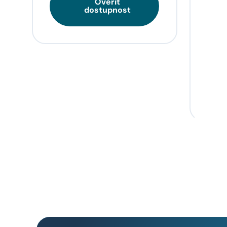
Ověřit
Tarif
dostupnost
videa
napří
domo