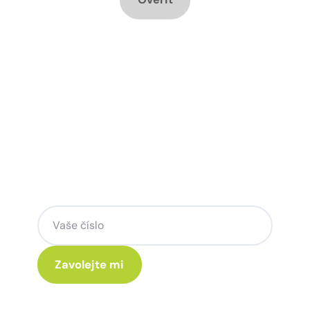
Chcete změnu a potřebujete
poradit jak na to?
Zanechte nám svoje telefoní číslo a my
se Vám rádi ozveme.
Kliknutím na „Zavolejte mi“ souhlasíte s tím, že budete