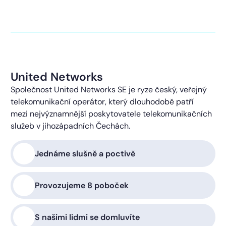
kontaktováni s obchodní nabídkou.
Více o ochraně
soukromí
United Networks
Společnost United Networks SE je ryze český, veřejný
telekomunikační operátor, který dlouhodobě patří
mezi nejvýznamnější poskytovatele telekomunikačních
služeb v jihozápadních Čechách.
Jednáme slušně a poctivě
Provozujeme 8 poboček
S našimi lidmi se domluvíte