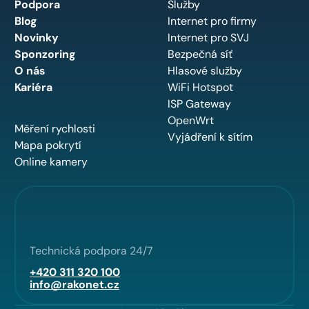
Podpora
Služby
Blog
Internet pro firmy
Novinky
Internet pro SVJ
Sponzoring
Bezpečná síť
O nás
Hlasové služby
Kariéra
WiFi Hotspot
ISP Gateway
OpenWrt
Měření rychlosti
Vyjádření k sítím
Mapa pokrytí
Online kamery
Technická podpora 24/7
+420 311 320 100
info@rakonet.cz