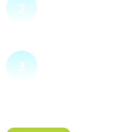
2
Přijedeme za vámi
Náš technik přijede na vámi zvolené místo. Po prohlídce
vám sdělí veškeré informace ohledně připojení.
3
Zapojíme a zprovozníme
Pokud si plácneme, přípojku zapojíme buďto hned
a nebo si domluvíme jiný termín. Náš internet
tak budete mít do několika dnů od objednání.