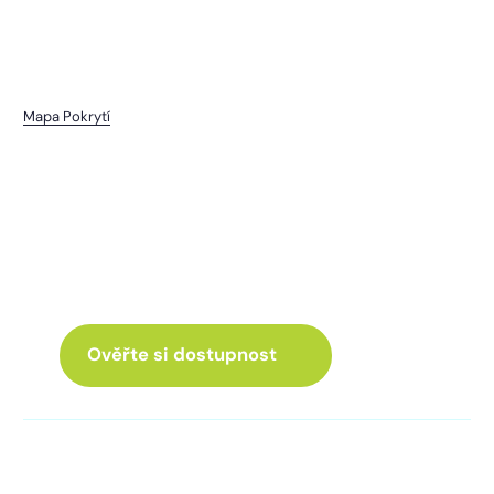
Mapa Pokrytí
Řetenice
I pro vás máme internet
a Chytrou TV
ve skvělé nabídce
Ověřte si dostupnost