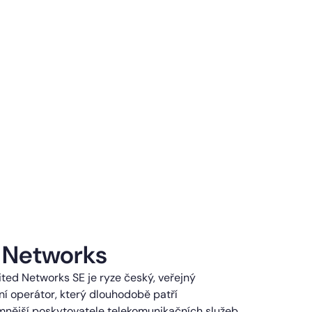
 Networks
ted Networks SE je ryze český, veřejný
í operátor, který dlouhodobě patří
mnější poskytovatele telekomunikačních služeb