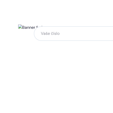
Chcete změnu a potřebuje
na to?
Zanechte nám svoje telefoní číslo a my se
Kliknutím na „Zavolejte mi“ souhlasíte s tím, že bude
Více o ochraně soukromí