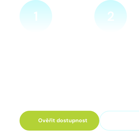
1
2
Ověříme a objednáme
Přijedeme za v
Objednejte si naprosto
Náš technik přijede
nezávazně prohlídku místa
zvolené místo. Po p
nové přípojky. Sdělte nám
vám sdělí veškeré 
adresu a vyhovující termín
ohledně připojení.
návštěvy našeho technika.
Ověřit dostupnost
+420 3