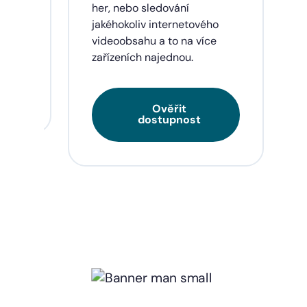
eí a
her, nebo sledování
jakéhokoliv internetového
videoobsahu a to na více
zařízeních najednou.
Ověřit
dostupnost