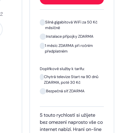
t?
 Kč
Silná gigabitová WiFi za 50 Kč
měsíčně
A
Instalace přípojky ZDARMA
m
1 měsíc ZDARMA při ročním
předplatném
Doplňkové služby k tarifu:
 dnů
Chytrá televize Start na 90 dnů
ZDARMA, poté 30 Kč
síčně
Bezpečná síť ZDARMA
dinu,
S touto rychlostí si užijete
lužby
bez omezení naprosto vše co
ích
internet nabízí. Hraní on-line