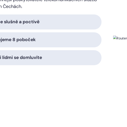
h Čechách.
 slušně a poctivě
ujeme 8 poboček
i lidmi se domluvíte