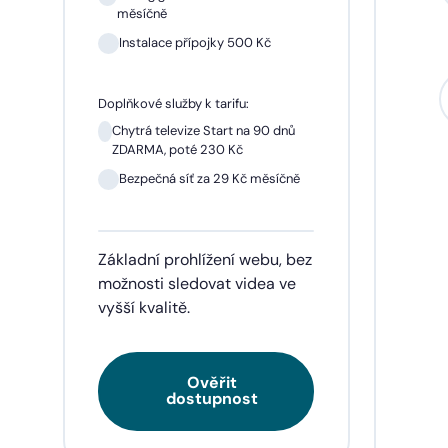
měsíčně
Instalace přípojky 500 Kč
Sil
mě
Doplňkové služby k tarifu:
In
Chytrá televize Start na 90 dnů
ZDARMA, poté 230 Kč
1 m
pře
Bezpečná síť za 29 Kč měsíčně
Doplňk
Základní prohlížení webu, bez
Chyt
ZDA
možnosti sledovat videa ve
vyšší kvalitě.
Be
Ověřit
Tarif
dostupnost
videa
napří