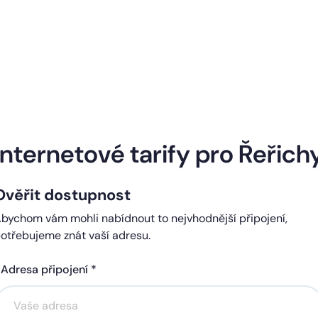
Naše internetové tarify
Internetové tarify pro Řeřich
Ověřit dostupnost
ndard
Comfort
bychom vám mohli nabídnout to nejvhodnější připojení,
0 Kč
450 Kč
otřebujeme znát vaší adresu.
čně
měsíčně
Adresa připojení *
Akce na 6 měsíců
Akce na 6 měsíců
zdarma
zdarma