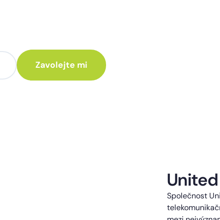
te poradit jak
 Vám rádi ozveme.
te kontaktováni s obchodní nabídkou.
United
Společnost Uni
telekomunikačn
mezi nejvýzna