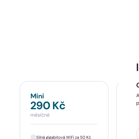
Mini
Sta
A
290 Kč
39
p
měsíčně
měsí
Silná gigabitová WiFi za 50 Kč