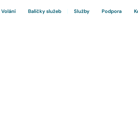
Volání
Balíčky služeb
Služby
Podpora
K
rnet a Chytrou TV