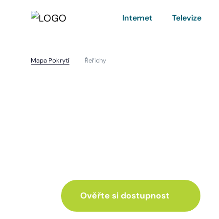
Internet
Televize
Mapa Pokrytí
Řeřichy
Řeřichy
I pro vás máme inte
ve skvělé nabídce
Ověřte si dostupnost