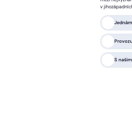
v jihozápadníc
Jednáme
Provoz
S našim
a vás zařídíme