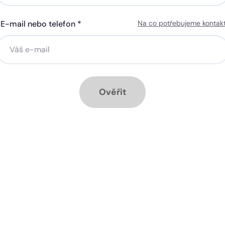
E-mail nebo telefon *
Na co potřebujeme kontak
ná gigabitová WiFi za 50 Kč
Silná gigabitová WiFi za 50
síčně
měsíčně
stalace přípojky ZDARMA
Instalace přípojky ZDARM
ěsíc ZDARMA při ročním
1 měsíc ZDARMA při roční
dplatném
předplatném
Ověřit
ové služby k tarifu:
Doplňkové služby k tarifu:
rá televize Start na 90 dnů
Chytrá televize Start na 90
RMA, poté 140 Kč
ZDARMA, poté 100 Kč
zpečná síť za 29 Kč měsíčně
Bezpečná síť za 29 Kč mě
 umožňuje sledování HD
Ideální tarif pro celou ro
 a dobře vám poslouží
užijete si streamovací s
klad i při práci z
na všech vašich zařízen