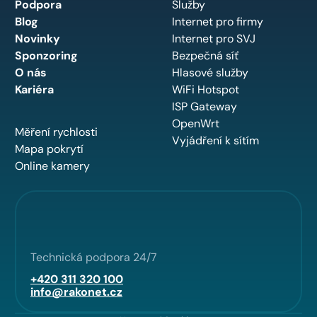
Podpora
Služby
Blog
Internet pro firmy
Novinky
Internet pro SVJ
Sponzoring
Bezpečná síť
O nás
Hlasové služby
Kariéra
WiFi Hotspot
ISP Gateway
OpenWrt
Měření rychlosti
Vyjádření k sítím
Mapa pokrytí
Online kamery
Technická podpora 24/7
+420 311 320 100
info@rakonet.cz