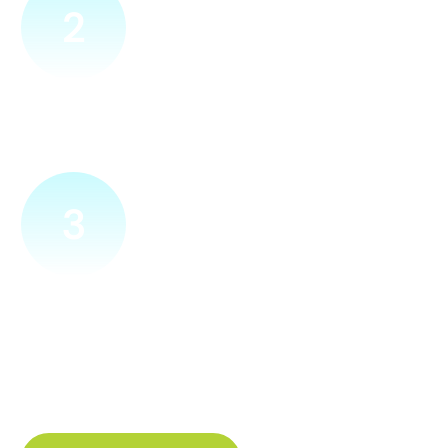
2
Přijedeme za vámi
Náš technik přijede na vámi zvolené místo. Po prohlídce
vám sdělí veškeré informace ohledně připojení.
3
Zapojíme a zprovozníme
Pokud si plácneme, přípojku zapojíme buďto hned
a nebo si domluvíme jiný termín. Náš internet
tak budete mít do několika dnů od objednání.