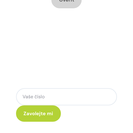
Chcete změnu a potřebujete
poradit jak na to?
Zanechte nám svoje telefoní číslo a my
se Vám rádi ozveme.
Kliknutím na „Zavolejte mi“ souhlasíte s tím, že budete