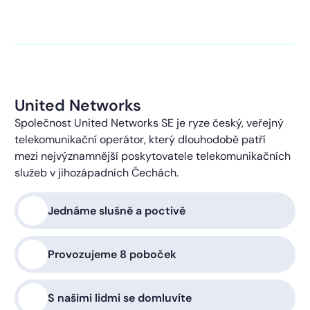
kontaktováni s obchodní nabídkou.
Více o ochraně
soukromí
United Networks
Společnost United Networks SE je ryze český, veřejný
telekomunikační operátor, který dlouhodobě patří
mezi nejvýznamnější poskytovatele telekomunikačních
služeb v jihozápadních Čechách.
Jednáme slušně a poctivě
Provozujeme 8 poboček
S našimi lidmi se domluvíte