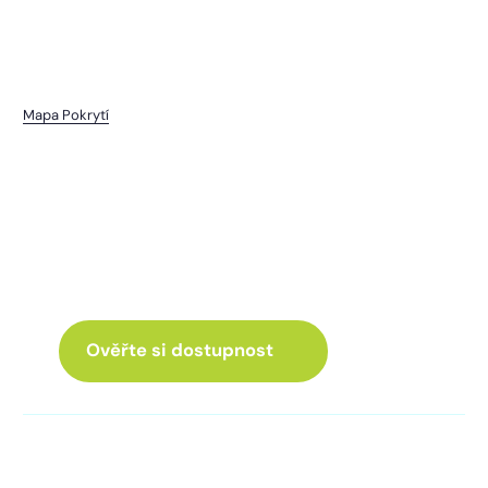
Mapa Pokrytí
Příchovice
I pro vás máme internet
a Chytrou TV
ve skvělé nabídce
Ověřte si dostupnost