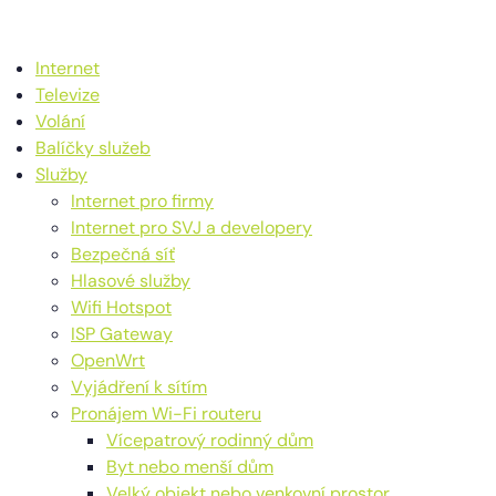
Internet
Televize
Volání
Balíčky služeb
Služby
Internet pro firmy
Internet pro SVJ a developery
Bezpečná síť
Hlasové služby
Wifi Hotspot
ISP Gateway
OpenWrt
Vyjádření k sítím
Pronájem Wi-Fi routeru
Vícepatrový rodinný dům
Byt nebo menší dům
Velký objekt nebo venkovní prostor