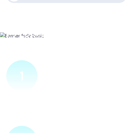
Nic nepotřebujete, vše za vás
zařídíme
1
Ověříme a objednáme
Objednejte si naprosto nezávazně prohlídku místa nové
přípojky. Sdělte nám adresu a vyhovující termín
návštěvy našeho technika.