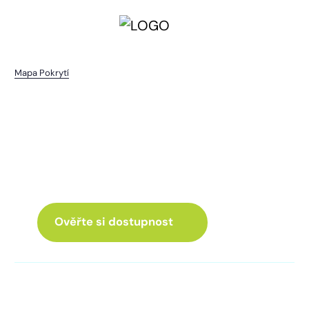
Mapa Pokrytí
Přetín
I pro vás máme internet
a Chytrou TV
ve skvělé nabídce
Ověřte si dostupnost