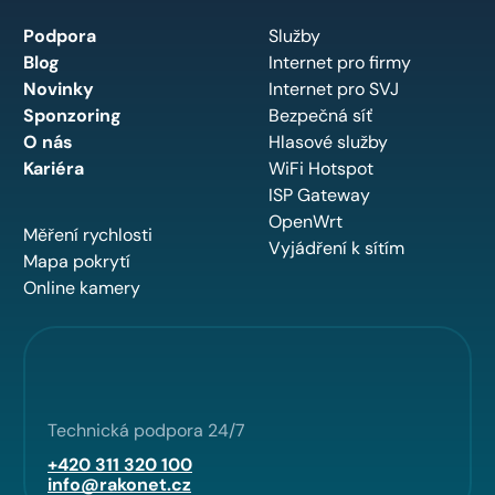
Podpora
Služby
Blog
Internet pro firmy
Novinky
Internet pro SVJ
Sponzoring
Bezpečná síť
O nás
Hlasové služby
Kariéra
WiFi Hotspot
ISP Gateway
OpenWrt
Měření rychlosti
Vyjádření k sítím
Mapa pokrytí
Online kamery
Technická podpora 24/7
+420 311 320 100
info@rakonet.cz