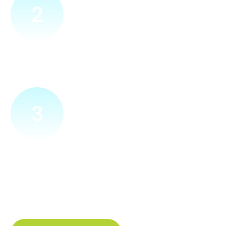
2
Přijedeme za vámi
Náš technik přijede na vámi zvolené místo. Po prohlídce
vám sdělí veškeré informace ohledně připojení.
3
Zapojíme a zprovozníme
Pokud si plácneme, přípojku zapojíme buďto hned
a nebo si domluvíme jiný termín. Náš internet
tak budete mít do několika dnů od objednání.