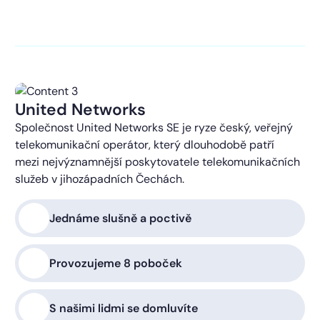
kontaktováni s obchodní nabídkou.
Více o ochraně
soukromí
United Networks
Společnost United Networks SE je ryze český, veřejný
telekomunikační operátor, který dlouhodobě patří
mezi nejvýznamnější poskytovatele telekomunikačních
služeb v jihozápadních Čechách.
Jednáme slušně a poctivě
Provozujeme 8 poboček
S našimi lidmi se domluvíte