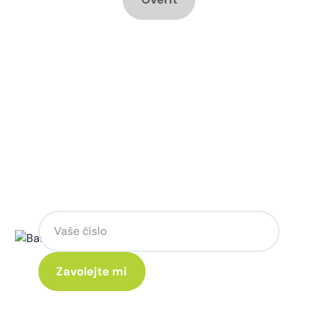
Chcete změnu a potřebujete
poradit jak na to?
Zanechte nám svoje telefoní číslo a my
se Vám rádi ozveme.
Kliknutím na „Zavolejte mi“ souhlasíte s tím, že budete