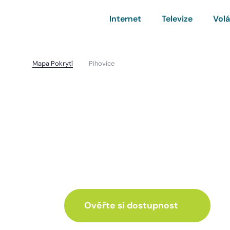
Internet
Televize
Volá
Mapa Pokrytí
Pihovice
Pihovice
I pro vás máme inte
ve skvělé nabídce
Ověřte si dostupnost