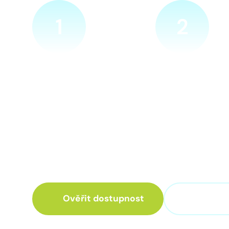
1
2
Ověříme a objednáme
Přijedeme za v
Objednejte si naprosto
Náš technik přijede
nezávazně prohlídku místa
zvolené místo. Po p
nové přípojky. Sdělte nám
vám sdělí veškeré 
adresu a vyhovující termín
ohledně připojení.
návštěvy našeho technika.
Ověřit dostupnost
+420 3