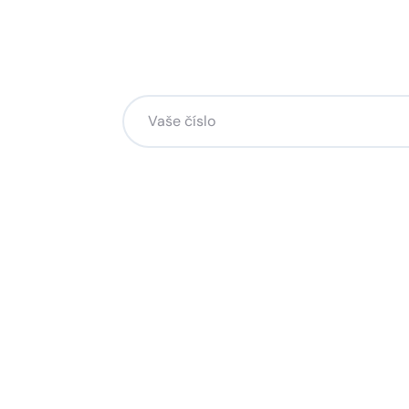
Chcete změnu a potřebuje
na to?
Zanechte nám svoje telefoní číslo a my se
Kliknutím na „Zavolejte mi“ souhlasíte s tím, že bude
Více o ochraně soukromí