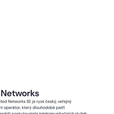
 Networks
ted Networks SE je ryze český, veřejný
í operátor, který dlouhodobě patří
mnější poskytovatele telekomunikačních služeb