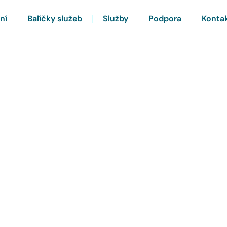
ní
Balíčky služeb
Služby
Podpora
Konta
rnet a Chytrou TV