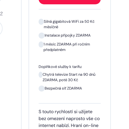
t?
 Kč
Silná gigabitová WiFi za 50 Kč
měsíčně
A
Instalace přípojky ZDARMA
m
1 měsíc ZDARMA při ročním
předplatném
Doplňkové služby k tarifu:
 dnů
Chytrá televize Start na 90 dnů
ZDARMA, poté 30 Kč
síčně
Bezpečná síť ZDARMA
dinu,
S touto rychlostí si užijete
lužby
bez omezení naprosto vše co
ích
internet nabízí. Hraní on-line