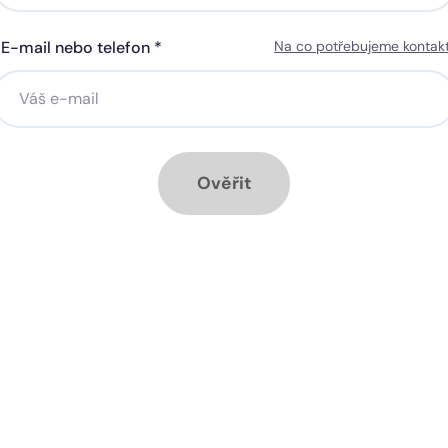
E-mail nebo telefon *
Na co potřebujeme kontak
ná gigabitová WiFi za 50 Kč
Silná gigabitová WiFi za 50
síčně
měsíčně
stalace přípojky ZDARMA
Instalace přípojky ZDARM
ěsíc ZDARMA při ročním
1 měsíc ZDARMA při roční
dplatném
předplatném
Ověřit
ové služby k tarifu:
Doplňkové služby k tarifu:
rá televize Start na 90 dnů
Chytrá televize Start na 90
RMA, poté 140 Kč
ZDARMA, poté 100 Kč
zpečná síť za 29 Kč měsíčně
Bezpečná síť za 29 Kč mě
 umožňuje sledování HD
Ideální tarif pro celou ro
 a dobře vám poslouží
užijete si streamovací s
klad i při práci z
na všech vašich zařízen