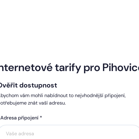
Naše internetové tarify
nternetové tarify pro Pihovi
Ověřit dostupnost
ndard
Comfort
bychom vám mohli nabídnout to nejvhodnější připojení,
0 Kč
450 Kč
otřebujeme znát vaší adresu.
čně
měsíčně
Adresa připojení *
Akce na 6 měsíců
Akce na 6 měsíců
zdarma
zdarma