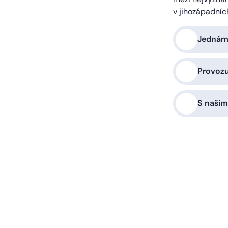
v jihozápadníc
Jednáme
Provoz
S našim
a vás zařídíme