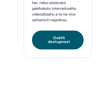
eí a
her, nebo sledování
jakéhokoliv internetového
videoobsahu a to na více
zařízeních najednou.
Ověřit
dostupnost