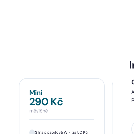
I
Mini
Sta
A
290 Kč
39
p
měsíčně
měsí
Silná gigabitová WiFi za 50 Kč