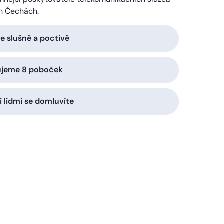
h Čechách.
 slušně a poctivě
ujeme 8 poboček
i lidmi se domluvíte