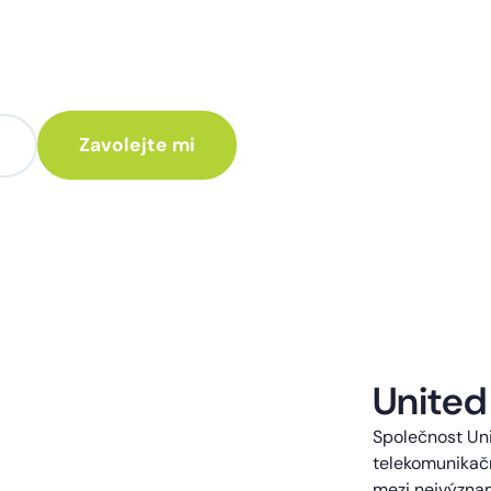
te poradit jak
 Vám rádi ozveme.
te kontaktováni s obchodní nabídkou.
United
Společnost Uni
telekomunikačn
mezi nejvýzna