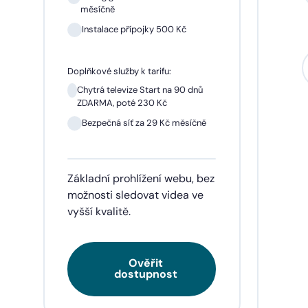
měsíčně
Instalace přípojky 500 Kč
Sil
mě
Doplňkové služby k tarifu:
In
Chytrá televize Start na 90 dnů
ZDARMA, poté 230 Kč
1 m
pře
Bezpečná síť za 29 Kč měsíčně
Doplňk
Základní prohlížení webu, bez
Chyt
ZDA
možnosti sledovat videa ve
vyšší kvalitě.
Be
Ověřit
Tarif
dostupnost
videa
napří