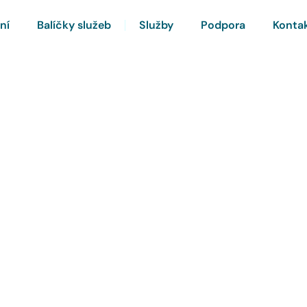
ní
Balíčky služeb
Služby
Podpora
Konta
rnet a Chytrou TV