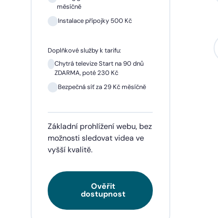
měsíčně
Instalace přípojky 500 Kč
Sil
mě
Doplňkové služby k tarifu:
In
Chytrá televize Start na 90 dnů
ZDARMA, poté 230 Kč
1 m
pře
Bezpečná síť za 29 Kč měsíčně
Doplňk
Základní prohlížení webu, bez
Chyt
ZDA
možnosti sledovat videa ve
vyšší kvalitě.
Be
Ověřit
Tarif
dostupnost
videa
napří