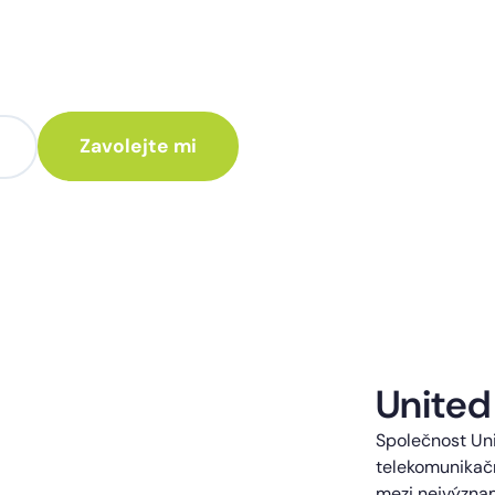
te poradit jak
 Vám rádi ozveme.
te kontaktováni s obchodní nabídkou.
United
Společnost Uni
telekomunikačn
mezi nejvýzna