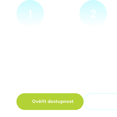
1
2
Ověříme a objednáme
Přijedeme za v
Objednejte si naprosto
Náš technik přijede
nezávazně prohlídku místa
zvolené místo. Po p
nové přípojky. Sdělte nám
vám sdělí veškeré 
adresu a vyhovující termín
ohledně připojení.
návštěvy našeho technika.
Ověřit dostupnost
+420 3