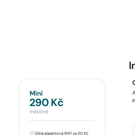
I
Mini
Sta
A
290 Kč
39
p
měsíčně
měsí
Silná gigabitová WiFi za 50 Kč