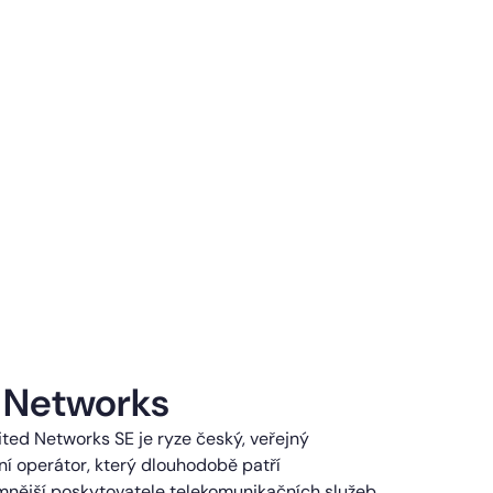
 Networks
ted Networks SE je ryze český, veřejný
í operátor, který dlouhodobě patří
mnější poskytovatele telekomunikačních služeb