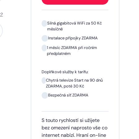
t?
 Kč
Silná gigabitová WiFi za 50 Kč
měsíčně
A
Instalace přípojky ZDARMA
m
1 měsíc ZDARMA při ročním
předplatném
Doplňkové služby k tarifu:
 dnů
Chytrá televize Start na 90 dnů
ZDARMA, poté 30 Kč
síčně
Bezpečná síť ZDARMA
dinu,
S touto rychlostí si užijete
lužby
bez omezení naprosto vše co
ích
internet nabízí. Hraní on-line