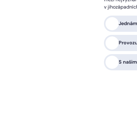
v jihozápadníc
Jednáme
Provoz
S našim
a vás zařídíme