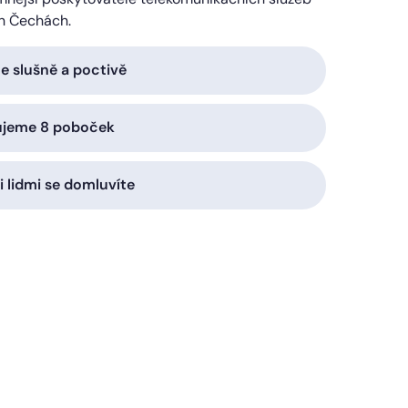
h Čechách.
 slušně a poctivě
ujeme 8 poboček
i lidmi se domluvíte