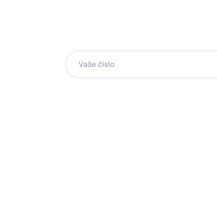
Chcete změnu a potřebuje
na to?
Zanechte nám svoje telefoní číslo a my se
Kliknutím na „Zavolejte mi“ souhlasíte s tím, že bude
Více o ochraně soukromí