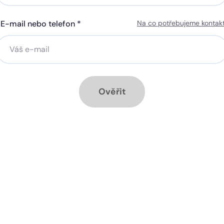
E-mail nebo telefon *
Na co potřebujeme kontak
ná gigabitová WiFi za 50 Kč
Silná gigabitová WiFi za 50
síčně
měsíčně
stalace přípojky ZDARMA
Instalace přípojky ZDARM
ěsíc ZDARMA při ročním
1 měsíc ZDARMA při roční
dplatném
předplatném
Ověřit
ové služby k tarifu:
Doplňkové služby k tarifu:
rá televize Start na 90 dnů
Chytrá televize Start na 90
RMA, poté 140 Kč
ZDARMA, poté 100 Kč
zpečná síť za 29 Kč měsíčně
Bezpečná síť za 29 Kč mě
 umožňuje sledování HD
Ideální tarif pro celou ro
 a dobře vám poslouží
užijete si streamovací s
klad i při práci z
na všech vašich zařízen