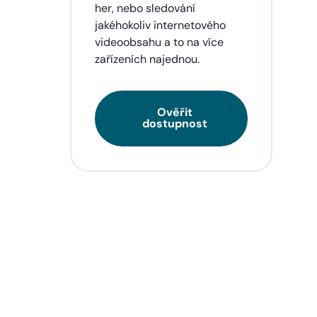
eí a
her, nebo sledování
jakéhokoliv internetového
videoobsahu a to na více
zařízeních najednou.
Ověřit
dostupnost