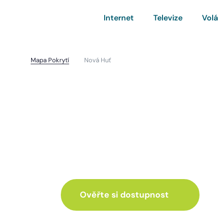
Internet
Televize
Volá
Mapa Pokrytí
Nová Huť
Nová Huť
I pro vás máme inte
ve skvělé nabídce
Ověřte si dostupnost