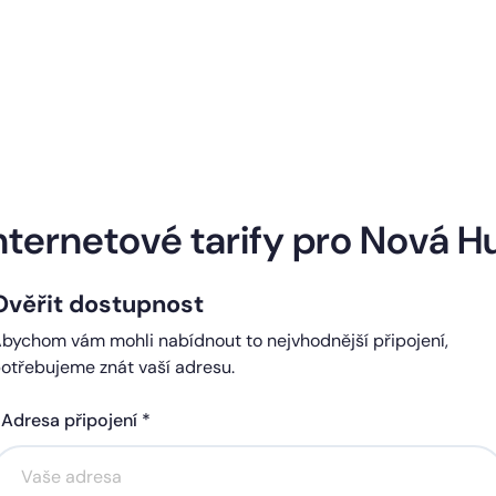
Naše internetové tarify
nternetové tarify pro Nová H
Ověřit dostupnost
ndard
Comfort
bychom vám mohli nabídnout to nejvhodnější připojení,
0 Kč
450 Kč
otřebujeme znát vaší adresu.
čně
měsíčně
Adresa připojení *
Akce na 6 měsíců
Akce na 6 měsíců
zdarma
zdarma