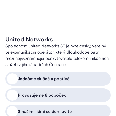
kontaktováni s obchodní nabídkou.
Více o ochraně
soukromí
United Networks
Společnost United Networks SE je ryze český, veřejný
telekomunikační operátor, který dlouhodobě patří
mezi nejvýznamnější poskytovatele telekomunikačních
služeb v jihozápadních Čechách.
Jednáme slušně a poctivě
Provozujeme 8 poboček
S našimi lidmi se domluvíte