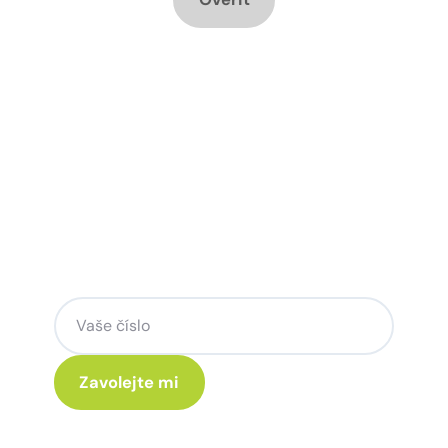
Chcete změnu a potřebujete
poradit jak na to?
Zanechte nám svoje telefoní číslo a my
se Vám rádi ozveme.
Kliknutím na „Zavolejte mi“ souhlasíte s tím, že budete