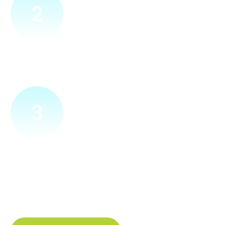
2
Přijedeme za vámi
Náš technik přijede na vámi zvolené místo. Po prohlídce
vám sdělí veškeré informace ohledně připojení.
3
Zapojíme a zprovozníme
Pokud si plácneme, přípojku zapojíme buďto hned
a nebo si domluvíme jiný termín. Náš internet
tak budete mít do několika dnů od objednání.