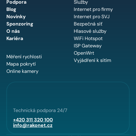
Podpora
Služby
Blog
Internet pro firmy
Novinky
Internet pro SVJ
Sponzoring
Bezpečná síť
O nás
Hlasové služby
Kariéra
WiFi Hotspot
ISP Gateway
OpenWrt
Měření rychlosti
Vyjádření k sítím
Mapa pokrytí
Online kamery
Technická podpora 24/7
+420 311 320 100
info@rakonet.cz