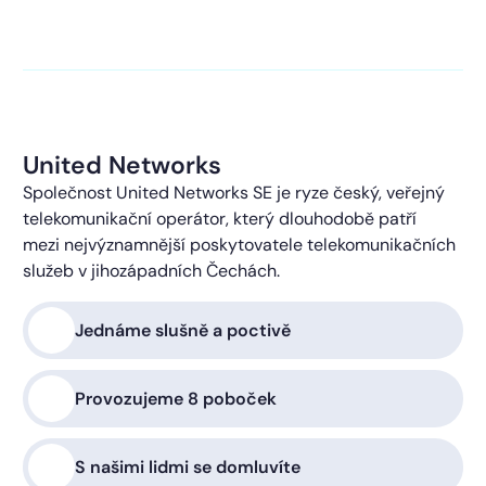
kontaktováni s obchodní nabídkou.
Více o ochraně
soukromí
United Networks
Společnost United Networks SE je ryze český, veřejný
telekomunikační operátor, který dlouhodobě patří
mezi nejvýznamnější poskytovatele telekomunikačních
služeb v jihozápadních Čechách.
Jednáme slušně a poctivě
Provozujeme 8 poboček
S našimi lidmi se domluvíte