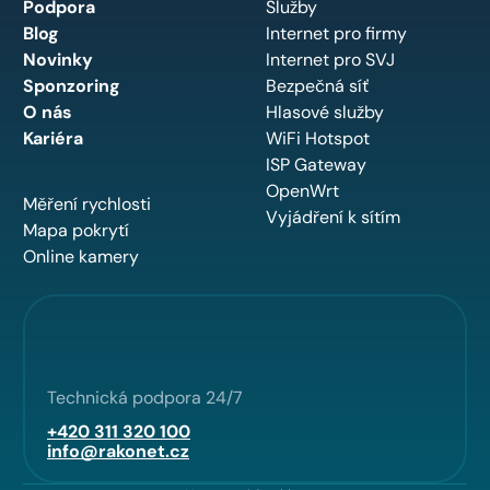
Podpora
Služby
Blog
Internet pro firmy
Novinky
Internet pro SVJ
Sponzoring
Bezpečná síť
O nás
Hlasové služby
Kariéra
WiFi Hotspot
ISP Gateway
OpenWrt
Měření rychlosti
Vyjádření k sítím
Mapa pokrytí
Online kamery
Technická podpora 24/7
+420 311 320 100
info@rakonet.cz