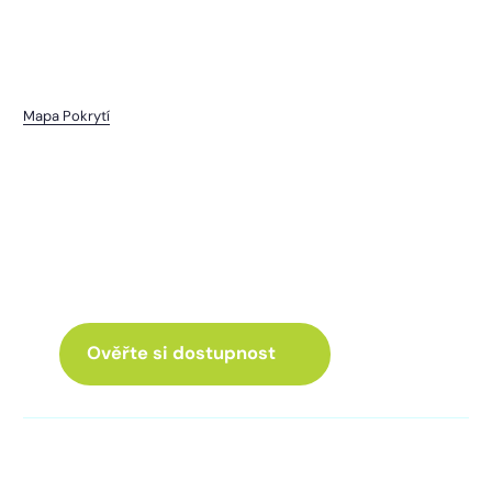
Mapa Pokrytí
Nedanice
I pro vás máme internet
a Chytrou TV
ve skvělé nabídce
Ověřte si dostupnost