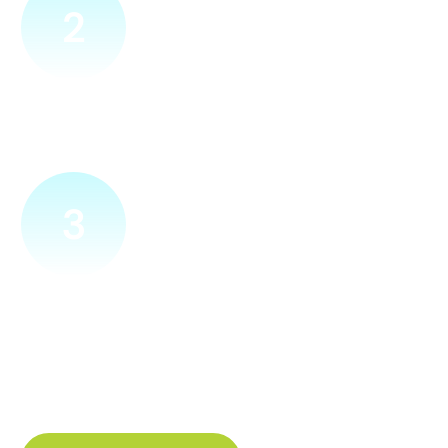
2
Přijedeme za vámi
Náš technik přijede na vámi zvolené místo. Po prohlídce
vám sdělí veškeré informace ohledně připojení.
3
Zapojíme a zprovozníme
Pokud si plácneme, přípojku zapojíme buďto hned
a nebo si domluvíme jiný termín. Náš internet
tak budete mít do několika dnů od objednání.