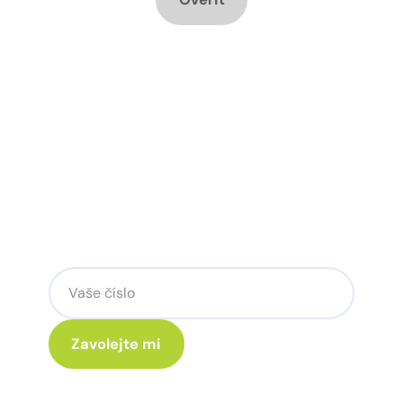
Chcete změnu a potřebujete
poradit jak na to?
Zanechte nám svoje telefoní číslo a my
se Vám rádi ozveme.
Kliknutím na „Zavolejte mi“ souhlasíte s tím, že budete