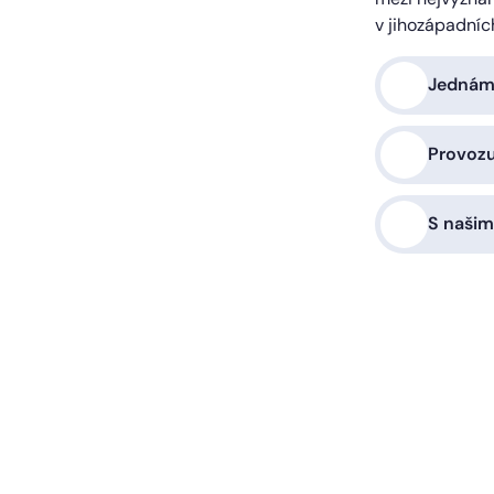
v jihozápadníc
Jednáme
Provoz
S našim
a vás zařídíme