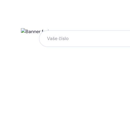
Chcete změnu a potřebuje
na to?
Zanechte nám svoje telefoní číslo a my se
Kliknutím na „Zavolejte mi“ souhlasíte s tím, že bude
Více o ochraně soukromí