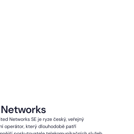
 Networks
ted Networks SE je ryze český, veřejný
í operátor, který dlouhodobě patří
mnější poskytovatele telekomunikačních služeb