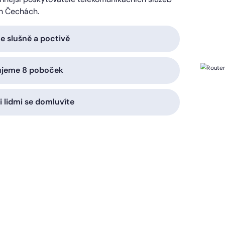
h Čechách.
 slušně a poctivě
ujeme 8 poboček
i lidmi se domluvíte