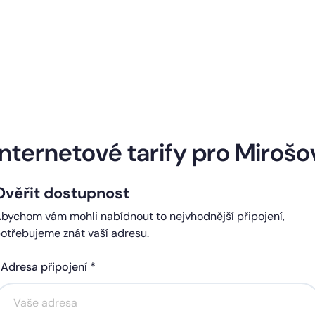
Naše internetové tarify
Internetové tarify pro Mirošo
Ověřit dostupnost
ndard
Comfort
bychom vám mohli nabídnout to nejvhodnější připojení,
0 Kč
450 Kč
otřebujeme znát vaší adresu.
čně
měsíčně
Adresa připojení *
Akce na 6 měsíců
Akce na 6 měsíců
zdarma
zdarma