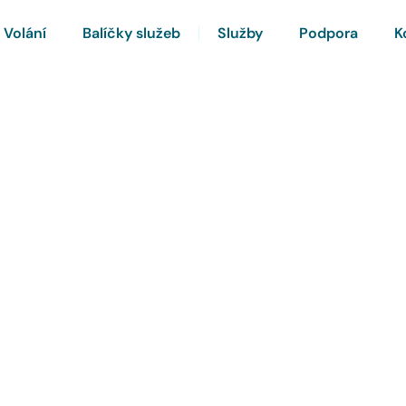
Volání
Balíčky služeb
Služby
Podpora
K
rnet a Chytrou TV