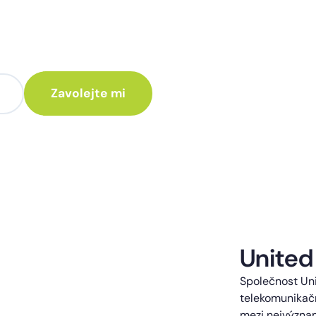
te poradit jak
 Vám rádi ozveme.
te kontaktováni s obchodní nabídkou.
United
Společnost Uni
telekomunikačn
mezi nejvýzna