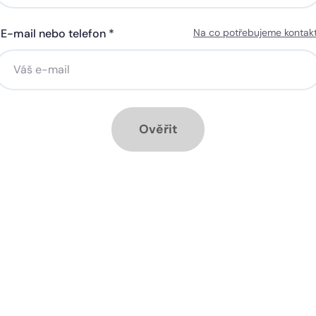
E-mail nebo telefon *
Na co potřebujeme kontak
ná gigabitová WiFi za 50 Kč
Silná gigabitová WiFi za 50
síčně
měsíčně
stalace přípojky ZDARMA
Instalace přípojky ZDARM
ěsíc ZDARMA při ročním
1 měsíc ZDARMA při roční
dplatném
předplatném
Ověřit
ové služby k tarifu:
Doplňkové služby k tarifu:
rá televize Start na 90 dnů
Chytrá televize Start na 90
RMA, poté 140 Kč
ZDARMA, poté 100 Kč
zpečná síť za 29 Kč měsíčně
Bezpečná síť za 29 Kč mě
 umožňuje sledování HD
Ideální tarif pro celou ro
 a dobře vám poslouží
užijete si streamovací s
klad i při práci z
na všech vašich zařízen