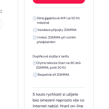
t?
 Kč
Silná gigabitová WiFi za 50 Kč
měsíčně
A
Instalace přípojky ZDARMA
m
1 měsíc ZDARMA při ročním
předplatném
Doplňkové služby k tarifu:
 dnů
Chytrá televize Start na 90 dnů
ZDARMA, poté 30 Kč
síčně
Bezpečná síť ZDARMA
dinu,
S touto rychlostí si užijete
lužby
bez omezení naprosto vše co
ích
internet nabízí. Hraní on-line