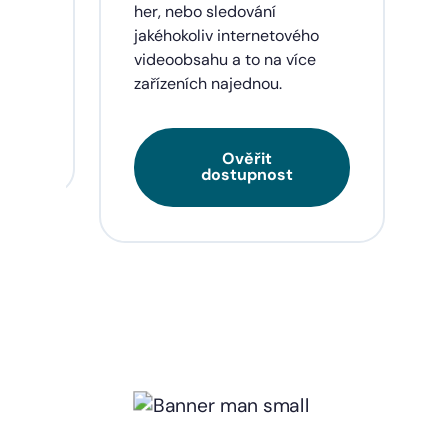
eí a
her, nebo sledování
jakéhokoliv internetového
videoobsahu a to na více
zařízeních najednou.
Ověřit
dostupnost