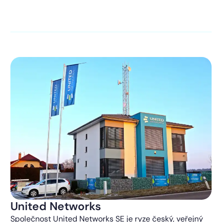
kontaktováni s obchodní nabídkou.
Více o ochraně
soukromí
United Networks
Společnost United Networks SE je ryze český, veřejný