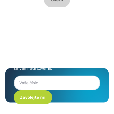
Chcete změnu a potřebujete
poradit jak na to?
Zanechte nám svoje telefoní číslo a my
se Vám rádi ozveme.
Kliknutím na „Zavolejte mi“ souhlasíte s tím, že budete