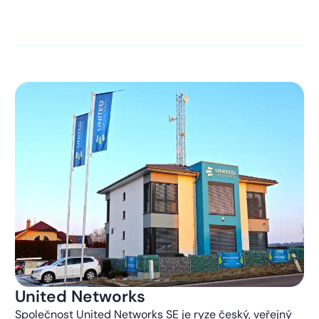
kontaktováni s obchodní nabídkou.
Více o ochraně
soukromí
United Networks
Společnost United Networks SE je ryze český, veřejný