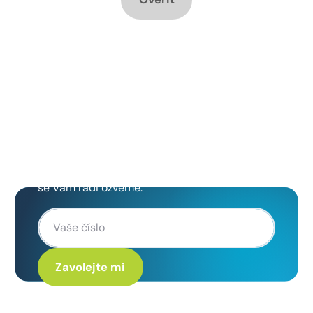
Chcete změnu a potřebujete
poradit jak na to?
Zanechte nám svoje telefoní číslo a my
se Vám rádi ozveme.
Kliknutím na „Zavolejte mi“ souhlasíte s tím, že budete