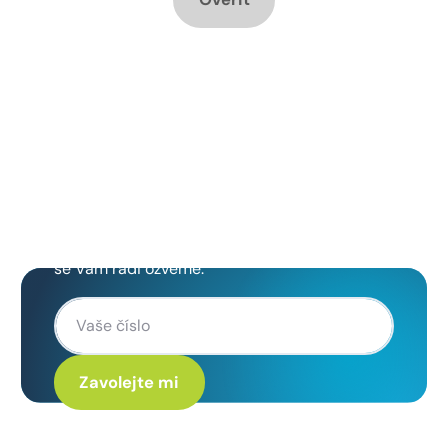
Chcete změnu a potřebujete
poradit jak na to?
Zanechte nám svoje telefoní číslo a my
se Vám rádi ozveme.
Kliknutím na „Zavolejte mi“ souhlasíte s tím, že budete