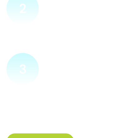
2
Přijedeme za vámi
Náš technik přijede na vámi zvolené místo. Po prohlídce
vám sdělí veškeré informace ohledně připojení.
3
Zapojíme a zprovozníme
Pokud si plácneme, přípojku zapojíme buďto hned
a nebo si domluvíme jiný termín. Náš internet
tak budete mít do několika dnů od objednání.