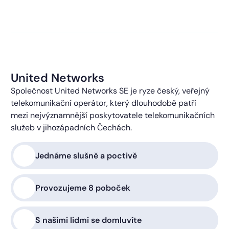
kontaktováni s obchodní nabídkou.
Více o ochraně
soukromí
United Networks
Společnost United Networks SE je ryze český, veřejný
telekomunikační operátor, který dlouhodobě patří
mezi nejvýznamnější poskytovatele telekomunikačních
služeb v jihozápadních Čechách.
Jednáme slušně a poctivě
Provozujeme 8 poboček
S našimi lidmi se domluvíte