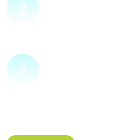
2
Přijedeme za vámi
Náš technik přijede na vámi zvolené místo. Po prohlídce
vám sdělí veškeré informace ohledně připojení.
3
Zapojíme a zprovozníme
Pokud si plácneme, přípojku zapojíme buďto hned
a nebo si domluvíme jiný termín. Náš internet
tak budete mít do několika dnů od objednání.