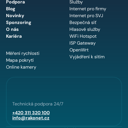
Podpora
Služby
Blog
Internet pro firmy
Novinky
Internet pro SVJ
Sponzoring
Bezpečná síť
O nás
Hlasové služby
Kariéra
WiFi Hotspot
ISP Gateway
OpenWrt
Měření rychlosti
Vyjádření k sítím
Mapa pokrytí
Online kamery
Technická podpora 24/7
+420 311 320 100
info@rakonet.cz