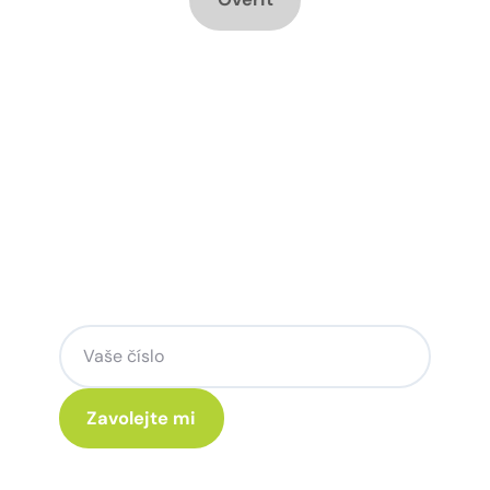
Chcete změnu a potřebujete
poradit jak na to?
Zanechte nám svoje telefoní číslo a my
se Vám rádi ozveme.
Kliknutím na „Zavolejte mi“ souhlasíte s tím, že budete