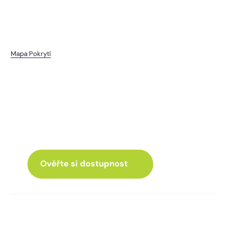
Mapa Pokrytí
Chotěšov
I pro vás máme internet
a Chytrou TV
ve skvělé nabídce
Ověřte si dostupnost