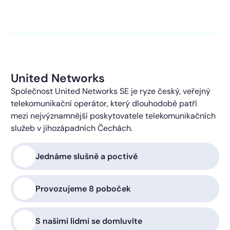
kontaktováni s obchodní nabídkou.
Více o ochraně
soukromí
United Networks
Společnost United Networks SE je ryze český, veřejný
telekomunikační operátor, který dlouhodobě patří
mezi nejvýznamnější poskytovatele telekomunikačních
služeb v jihozápadních Čechách.
Jednáme slušně a poctivě
Provozujeme 8 poboček
S našimi lidmi se domluvíte